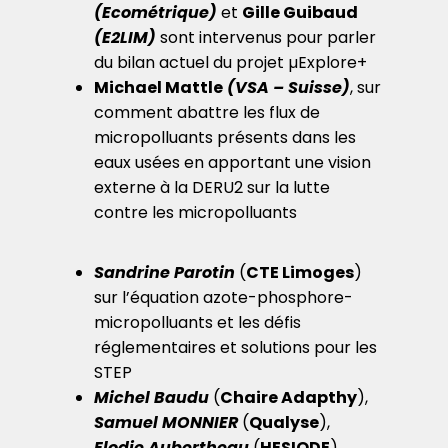
(Ecométrique)
et
Gille Guibaud
(E2LIM)
sont intervenus pour parler
du bilan actuel du projet µExplore+
Michael Mattle
(VSA – Suisse)
, sur
comment abattre les flux de
micropolluants présents dans les
eaux usées en apportant une vision
externe à la DERU2 sur la lutte
contre les micropolluants
Sandrine Parotin
(
CTE Limoges
)
sur l’équation azote-phosphore-
micropolluants et les défis
réglementaires et solutions pour les
STEP
Michel Baudu
(
Chaire Adapthy
),
Samuel MONNIER
(
Qualyse
),
Elodie Aubertheau
(
HESIODE
),