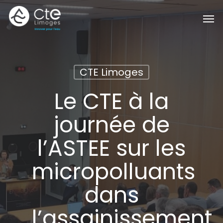
Passer
Men
au
contenu
principal
CTE Limoges
Le CTE à la
journée de
l’ASTEE sur les
micropolluants
dans
l’assainissement,