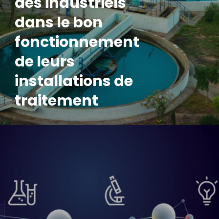
des industriels
dans le bon
fonctionnement
de leurs
installations de
traitement