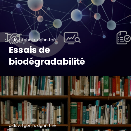
cidcv. fgbnjh. dghn thé
Essais de
biodégradabilité
cidcv. fgbnjh. dghn thé