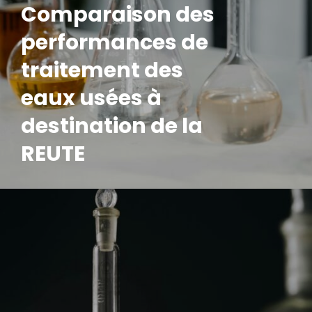
Comparaison des
performances de
traitement des
eaux usées à
destination de la
REUTE