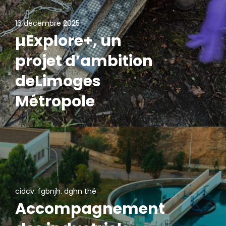
16 décembre 2025
µExplore+, un
projet d’ambition
deLimoges
Métropole
cidcv. fgbnjh. dghn thé
Accompagnement