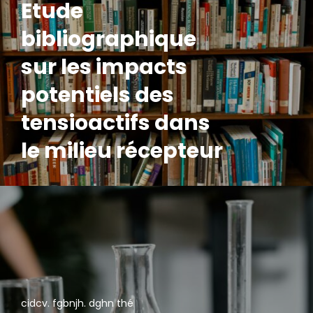
Etude
bibliographique
sur les impacts
potentiels des
tensioactifs dans
le milieu récepteur
cidcv. fgbnjh. dghn thé