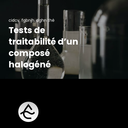
cidcv. fgbnjh. dghn thé
Tests de
traitabilité d’un
composé
halogéné