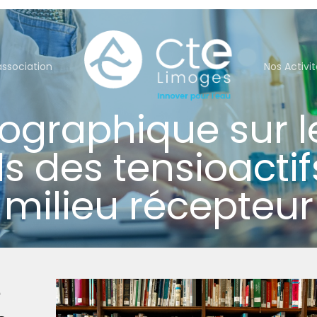
association
Nos Activi
iographique sur 
ls des tensioactif
milieu récepteur
e