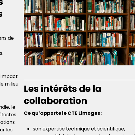
s
s
ans de
s.
l’impact
e milieu
Les intérêts de la
collaboration
die, le
Ce qu’apporte le CTE Limoges
:
néfastes
rations
son expertise technique et scientifique,
ur les