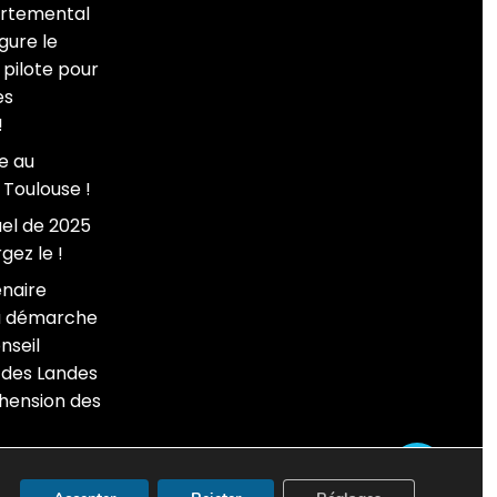
artemental
gure le
pilote pour
es
!
e au
 Toulouse !
el de 2025
gez le !
enaire
la démarche
nseil
des Landes
hension des