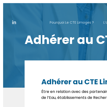
Passer
au
contenu
principal
Linkedin
Pourquoi Le CTE Limoges ?
L’
Adhérer au C
Adhérer au CTE Li
Être en relation avec des partenai
de l’Eau, établissements de Reche