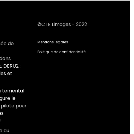
©CTE Limoges - 2022
Mentions légales
née de
Politique de confidentialité
 dans
, DERU2 :
es et
artemental
gure le
pilote pour
es
!
e au