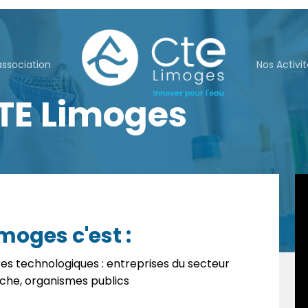
association
Nos Activi
TE Limoges
moges c'est :
res technologiques : entreprises du secteur
rche, organismes publics